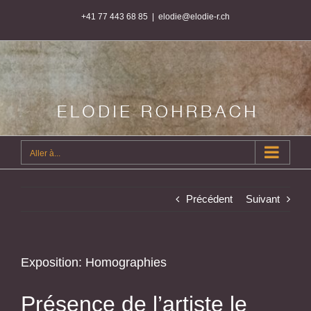
Passer
+41 77 443 68 85
|
elodie@elodie-r.ch
au
contenu
Aller à...
Précédent
Suivant
Exposition: Homographies
Présence de l’artiste le