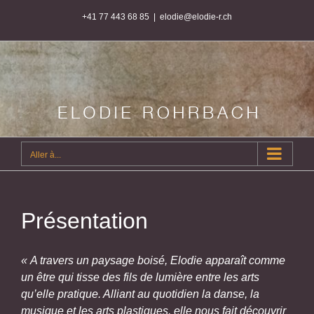
Passer
+41 77 443 68 85
|
elodie@elodie-r.ch
au
contenu
Aller à...
Présentation
« A travers un paysage boisé, Elodie apparaît comme
un être qui tisse des fils de lumière entre les arts
qu’elle pratique. Alliant au quotidien la danse, la
musique et les arts plastiques, elle nous fait découvrir