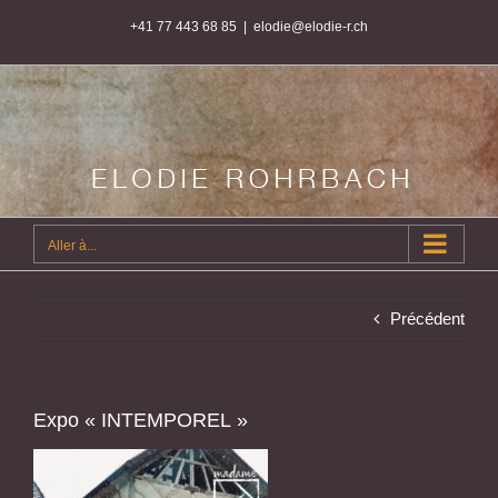
Passer
+41 77 443 68 85
|
elodie@elodie-r.ch
au
contenu
Aller à...
Précédent
Expo « INTEMPOREL »