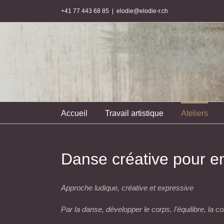
Passer
+41 77 443 68 85
|
elodie@elodie-r.ch
au
contenu
Accueil
Travail artistique
Ateliers
Danse créative pour en
Approche ludique, créative et expressive
Par la danse, développer le corps, l’équilibre, la co